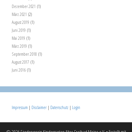
Dezember 2021
(1)
März 2021
(2)
August 2019
(1)
Juni 2019
(1)
Mai 2019
(1)
März 2019
(1)
September 2018
(1)
August 2017
(1)
Juni 2016
(1)
Impressum
|
Disclaimer
|
Datenschutz
|
Login
© 2026 Förderverein Kindergarten Altes Freibad Meine e.V.
• Erstellt mit