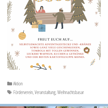
Kategorien
Aktion
Schlagwörter
Förderverein
,
Veranstaltung
,
Weihnachtsbasar