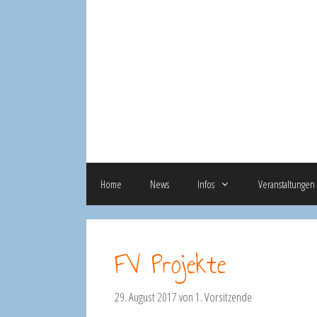
Zum
Inhalt
springen
Home
News
Infos
Veranstaltungen
FV Projekte
29. August 2017
von
1. Vorsitzende